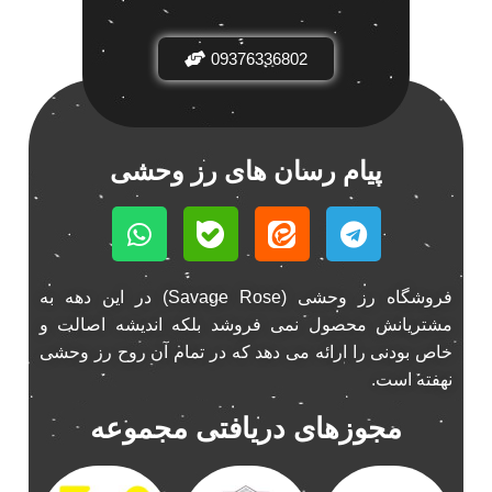
باند فابریک خودرو
1
09376336802
باند فابریک ناکامیچی
1
باند ماشین ناکامیچی
2
باند ناکامیچی
2
پخش 206
2
پیام رسان های رز وحشی
پخش 207
2
پخش 405
2
پخش MVM 530
1
پخش MVM X22
1
فروشگاه رز وحشی (Savage Rose) در این دهه به
پخش اریو
1
مشتریانش محصول نمی فروشد بلکه اندیشه اصالت و
پخش ال 90
خاص بودنی را ارائه می دهد که در تمام آن روح رز وحشی
1
نهفته است.
پخش النترا
2
پخش ام وی ام
4
مجوزهای دریافتی مجموعه
پخش ام وی ام 530
2
پخش ام وی ام ایکس 22
2