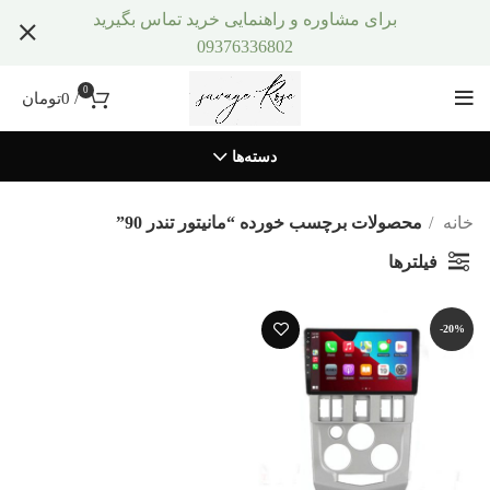
برای مشاوره و راهنمایی خرید تماس بگیرید
09376336802
0
/
0
تومان
دسته‌ها
خانه
محصولات برچسب خورده “مانیتور تندر 90”
فیلترها
-20%