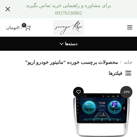
برای مشاوره و راهنمایی خرید تماس بگیرید
09376336802
0
/
0
تومان
دسته‌ها
خانه
محصولات برچسب خورده “مانیتور خودرو اریو”
فیلترها
-23%