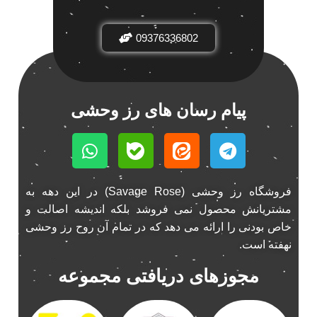
باند فابریک خودرو
1
09376336802
باند فابریک ناکامیچی
1
باند ماشین ناکامیچی
2
باند ناکامیچی
2
پخش 206
2
پیام رسان های رز وحشی
پخش 207
2
پخش 405
2
پخش MVM 530
1
پخش MVM X22
1
فروشگاه رز وحشی (Savage Rose) در این دهه به
پخش اریو
1
مشتریانش محصول نمی فروشد بلکه اندیشه اصالت و
پخش ال 90
خاص بودنی را ارائه می دهد که در تمام آن روح رز وحشی
1
نهفته است.
پخش النترا
2
پخش ام وی ام
4
مجوزهای دریافتی مجموعه
پخش ام وی ام 530
2
پخش ام وی ام ایکس 22
2