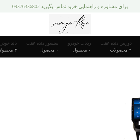
برای مشاوره و راهنمایی خرید تماس بگیرید 09376336802
دوربین دنده عقب
ردیاب خودرو
سنسور دنده عقب
باند خودرو
۲ محصولات
۰ محصول
۰ محصول
۳ محصولات