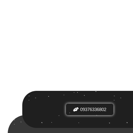
 بر اساس
ض
09376336802
دیدها
نرخ میانگین