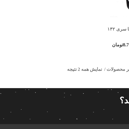
 سری ۱۳۲
8.
تومان
تر محصولات
نمایش همه 2 نتیجه
ور رانا ال ایکس
ا
قیمت گذاری
مرتب سازی
د؟
پیش فر
9 330 000تومان
8 790 000تومان
تعداد باز
 پاناتک
1
8 790 000
9 330 000
محبوبیت
 خودرو ناکامیچی
2
براساس 