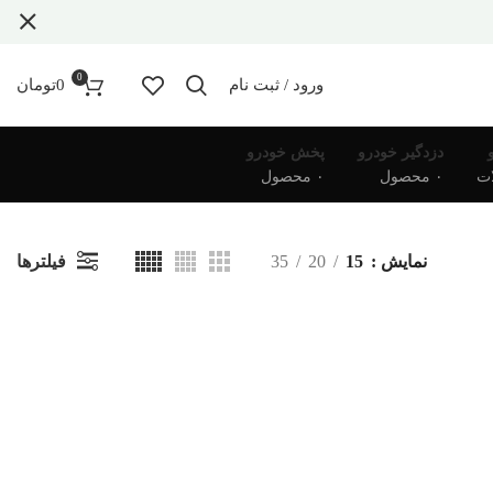
0
ورود / ثبت نام
0
تومان
دزدگیر خودرو
پخش خودرو
۰ محصول
۰ محصول
فیلترها
نمایش
15
20
35