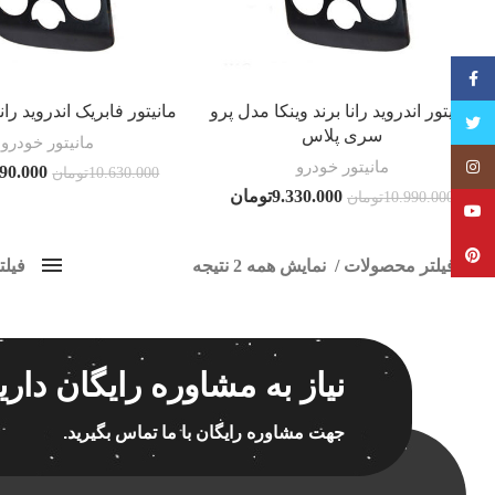
فیسبوک
مانیتور اندروید رانا برند وینکا مدل پرو
مانیتور فابریک اندروید رانا
تویتر
سری پلاس
مانیتور خودرو
مانیتور خودرو
Instagram
790.000
10.630.000
تومان
9.330.000
تومان
10.990.000
تومان
YouTube
Pinterest
فیلتر محصولات
نمایش همه 2 نتیجه
فیل
کلاس‌های حمل و نقل محصول
مانیت
هیچ
برچسب ه
نیاز به مشاوره رایگان داری
فقط نمایش محصولات فروش
فقط موجود در انبار
جهت مشاوره رایگان با ما تماس بگیرید.
اسپیکر
اسپیکر