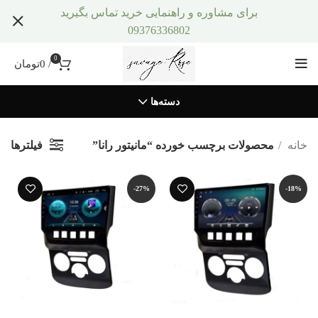
برای مشاوره و راهنمایی خرید تماس بگیرید
09376336802
0
/
0
تومان
دسته‌ها
فیلترها
خانه
محصولات برچسب خورده “مانیتور رانا”
-27%
-18%