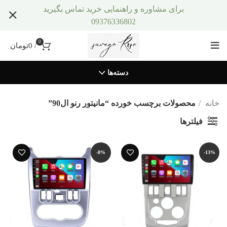
برای مشاوره و راهنمایی خرید تماس بگیرید
09376336802
0
/
0
تومان
دسته‌ها
خانه
محصولات برچسب خورده “مانیتور رنو ال90”
فیلترها
-8%
-13%