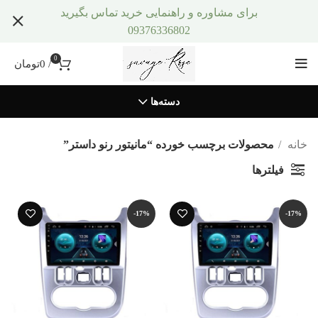
برای مشاوره و راهنمایی خرید تماس بگیرید
09376336802
0
/
0
تومان
دسته‌ها
خانه
محصولات برچسب خورده “مانیتور رنو داستر”
فیلترها
-17%
-17%