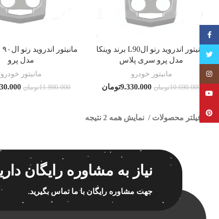
فیسبوک
مانیتور اندروید رنو الL90 برند وینکا
تویتر
مدل پرو سری پلاس
مدل پرو
مانیتور خودرو
مانیتور خودرو
Instagram
9.330.000
تومان
730.000
10.690.000
تومان
11.990.000
تومان
YouTube
Pinterest
فیلتر محصولات
نمایش همه 2 نتیجه
کلاس‌های حمل و نقل محصول
هیچ
نیاز به مشاوره رایگان داری
فقط نمایش محصولات فروش
فقط موجود در انبار
پاک 
جهت مشاوره رایگان با ما تماس بگیرید.