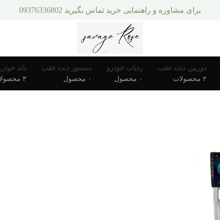
برای مشاوره و راهنمایی خرید تماس بگیرید 09376336802
دوربین دنده عقب
ردیاب خودرو
سنسور دنده عقب
باند خودرو
۲ محصولات
۰ محصول
۰ محصول
۳ محصولات