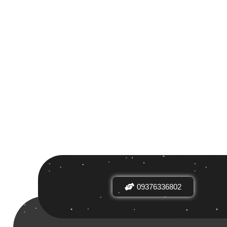
مرتب سازی بر اساس
پیش فرض
09376336802
تعداد بازدیدها
8 730 000
محبوبیت
براساس نرخ میانگین