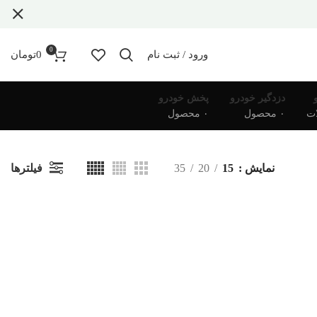
0
ورود / ثبت نام
0
تومان
دزدگیر خودرو
پخش خودرو
۰ محصول
۰ محصول
فیلترها
نمایش
15
20
35