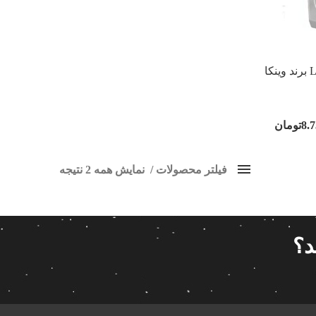
مانیتور اندروید رنو ال۹۰ L برند وینکا
8.
تومان
فیلتر محصولات
نمایش همه 2 نتیجه
مانیتور رنو L90
محبوبیت
برچسب ها
قیمت گذاری
د؟
کردن فیلترها
9 330 000تومان
8 730 000تومان
اسپیکر پاناتک
1
9 330 000
اسپیکر خودرو ناکامیچی
2