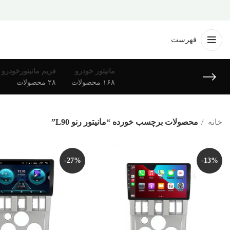
فهرست
مانیتور خودرو
فریم مانیتورخودرو
۱۶۸ محصولات
۲۸ محصولات
خانه
محصولات برچسب خورده “مانیتور رنو L90”
-27%
-13%