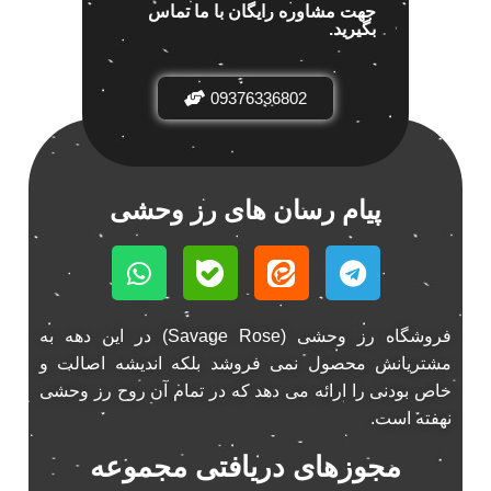
جهت مشاوره رایگان با ما تماس
باند پاناتک 6928p
1
بگیرید.
باند خودرو پاناتک
1
باند خودرو ناکامیچی
2
09376336802
باند فابریک خودرو
1
باند فابریک ناکامیچی
1
باند ماشین ناکامیچی
2
باند ناکامیچی
پیام رسان های رز وحشی
2
پخش 206
2
پخش 207
2
پخش 405
2
پخش MVM 530
1
فروشگاه رز وحشی (Savage Rose) در این دهه به
مشتریانش محصول نمی فروشد بلکه اندیشه اصالت و
پخش MVM X22
1
خاص بودنی را ارائه می دهد که در تمام آن روح رز وحشی
پخش اریو
1
نهفته است.
پخش ال 90
1
پخش النترا
مجوزهای دریافتی مجموعه
2
پخش ام وی ام