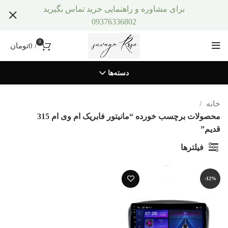
برای مشاوره و راهنمایی خرید تماس بگیرید
09376336802
0
/
0
تومان
دسته‌ها
خانه
محصولات برچسب خورده “مانیتور فابریک ام وی ام 315
قدیم”
فیلترها
-12%