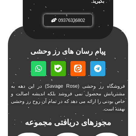
بگیرید.
باند خودرو ناکامیچی
2
باند فابریک خودرو
1
09376336802
باند فابریک ناکامیچی
1
باند ماشین ناکامیچی
2
باند ناکامیچی
2
پیام رسان های رز وحشی
پخش 206
2
پخش 207
2
پخش 405
2
پخش MVM 530
1
فروشگاه رز وحشی (Savage Rose) در این دهه به
پخش MVM X22
1
مشتریانش محصول نمی فروشد بلکه اندیشه اصالت و
پخش اریو
1
خاص بودنی را ارائه می دهد که در تمام آن روح رز وحشی
پخش ال 90
1
نهفته است.
پخش النترا
2
مجوزهای دریافتی مجموعه
پخش ام وی ام
4
پخش ام وی ام 530
2