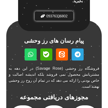
بگیرید.
باند خودرو ناکامیچی
2
باند فابریک خودرو
1
09376336802
باند فابریک ناکامیچی
1
باند ماشین ناکامیچی
2
باند ناکامیچی
2
پیام رسان های رز وحشی
پخش 206
2
پخش 207
2
پخش 405
2
پخش MVM 530
1
فروشگاه رز وحشی (Savage Rose) در این دهه به
پخش MVM X22
1
مشتریانش محصول نمی فروشد بلکه اندیشه اصالت و
پخش اریو
1
خاص بودنی را ارائه می دهد که در تمام آن روح رز وحشی
پخش ال 90
1
نهفته است.
پخش النترا
2
مجوزهای دریافتی مجموعه
پخش ام وی ام
4
پخش ام وی ام 530
2