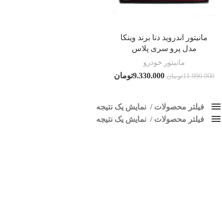
مانیتور اندروید دنا برند وینکا
مدل پرو سری پلاس
مانیتور خودرو
9.330.000
تومان
11.990.000
تومان
فیلتر محصولات
نمایش یک نتیجه
فیلتر محصولات
کلاس‌های حمل و نقل محصول
نمایش یک نتیجه
هیچ
مانیتور فابریک اندروید دنا
قیمت: کم به زیاد
فقط نمایش محصولات فروش
فقط موجود در انبار
برچسب ها
پاک کردن فیلترها
اسپیکر پاناتک
1
اسپیکر خودرو ناکامیچی
2