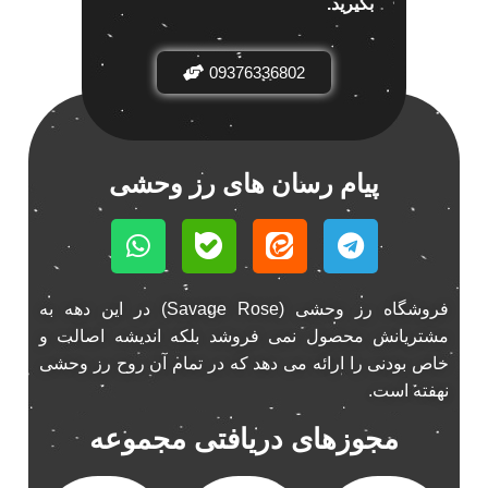
بگیرید.
باند خودرو ناکامیچی
2
باند فابریک خودرو
1
09376336802
باند فابریک ناکامیچی
1
باند ماشین ناکامیچی
2
باند ناکامیچی
2
پیام رسان های رز وحشی
پخش 206
2
پخش 207
2
پخش 405
2
پخش MVM 530
1
فروشگاه رز وحشی (Savage Rose) در این دهه به
پخش MVM X22
1
مشتریانش محصول نمی فروشد بلکه اندیشه اصالت و
پخش اریو
1
خاص بودنی را ارائه می دهد که در تمام آن روح رز وحشی
پخش ال 90
1
نهفته است.
پخش النترا
2
مجوزهای دریافتی مجموعه
پخش ام وی ام
4
پخش ام وی ام 530
2