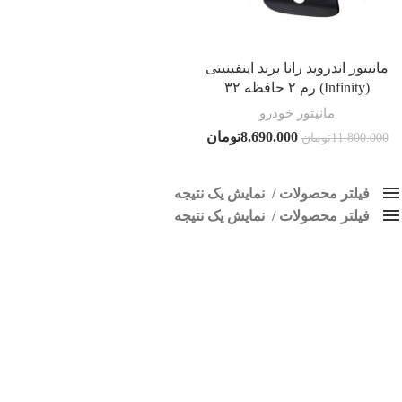
مانیتور اندروید رانا برند اینفینیتی
(Infinity) رم ۲ حافظه ۳۲
مانیتور خودرو
8.690.000
تومان
11.800.000
تومان
فیلتر محصولات
نمایش یک نتیجه
فیلتر محصولات
کلاس‌های حمل و نقل محصول
نمایش یک نتیجه
هیچ
مانیتور فابریک اندروید رانا
فقط نمایش محصولات فروش
فقط موجود در انبار
برچسب ها
اسپیکر پاناتک
1
اسپیکر خودرو ناکامیچی
2