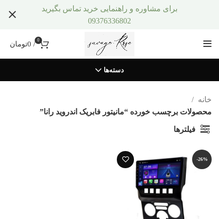
برای مشاوره و راهنمایی خرید تماس بگیرید
09376336802
0
/
0
تومان
دسته‌ها
خانه
محصولات برچسب خورده “مانیتور فابریک اندروید رانا”
فیلترها
-26%