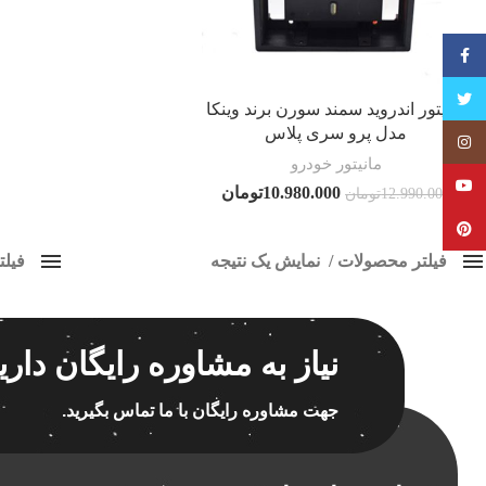
فیسبوک
تویتر
مانیتور اندروید سمند سورن برند وینکا
مدل پرو سری پلاس
Instagram
مانیتور خودرو
YouTube
10.980.000
تومان
12.990.000
تومان
Pinterest
فیلتر محصولات
نمایش یک نتیجه
فیل
کلاس‌های حمل و نقل محصول
مانیت
هیچ
برچسب ه
نیاز به مشاوره رایگان داری
فقط نمایش محصولات فروش
فقط موجود در انبار
جهت مشاوره رایگان با ما تماس بگیرید.
اسپیکر
اسپیکر