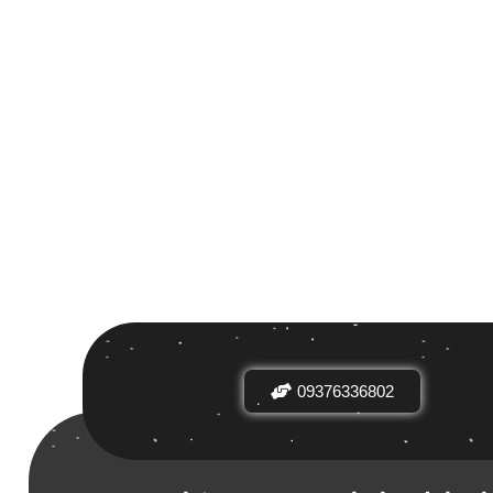
 بر اساس
ض
09376336802
دیدها
نرخ میانگین