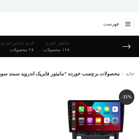
فهرست
مانیتور خودرو
فریم مانیتورخودرو
۱۶۸ محصولات
۲۸ محصولات
خانه
محصولات برچسب خورده “مانیتور فابریک اندروید سمند سو
-15%