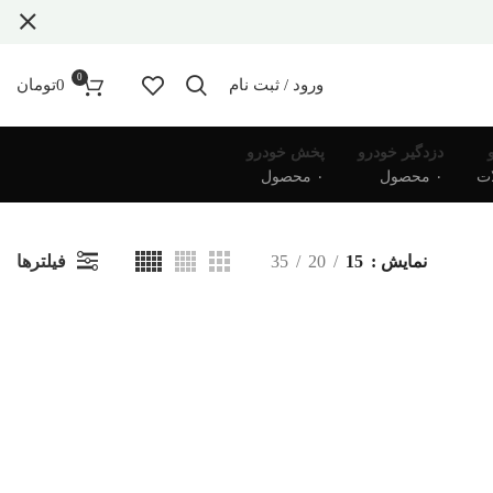
0
ورود / ثبت نام
0
تومان
دزدگیر خودرو
پخش خودرو
۰ محصول
۰ محصول
فیلترها
نمایش
15
20
35