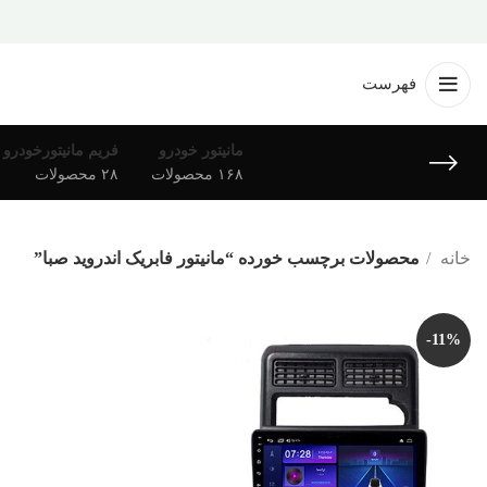
فهرست
مانیتور خودرو
فریم مانیتورخودرو
۱۶۸ محصولات
۲۸ محصولات
خانه
محصولات برچسب خورده “مانیتور فابریک اندروید صبا”
-11%