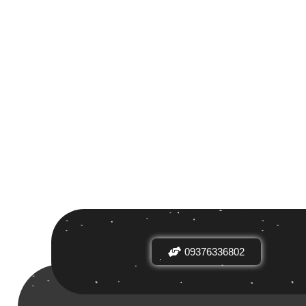
 بر اساس
ض
09376336802
دیدها
نرخ میانگین