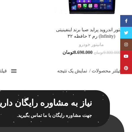
فیسبوک
مانیتور اندروید پراید صبا برند اینفینیتی
تویتر
(Infinity) رم ۲ حافظه ۳۲
مانیتور خودرو
Instagram
8.690.000
تومان
9.800.000
تومان
YouTube
Pinterest
فیلتر محصولات
نمایش یک نتیجه
فیل
کلاس‌های حمل و نقل محصول
مانیت
هیچ
برچسب ه
نیاز به مشاوره رایگان داری
فقط نمایش محصولات فروش
فقط موجود در انبار
جهت مشاوره رایگان با ما تماس بگیرید.
اسپیکر
اسپیکر