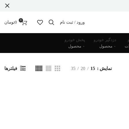
0
ورود / ثبت نام
0
تومان
دزدگیر خودرو
پخش خودرو
۰ محصول
۰ محصول
فیلترها
نمایش
15
20
35