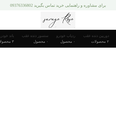
برای مشاوره و راهنمایی خرید تماس بگیرید 09376336802
دوربین دنده عقب
ردیاب خودرو
سنسور دنده عقب
باند خودرو
۲ محصولات
۰ محصول
۰ محصول
۳ محصولات