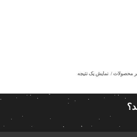
تر محصولات
نمایش یک نتیجه
ور فابریک اندروید صبا
ا
قیمت گذاری
مرتب سازی
د؟
پیش فر
14 280 000تومان
539 000تومان
تعداد باز
 پاناتک
1
539 000
14 280 000
محبوبیت
 خودرو ناکامیچی
2
براساس 