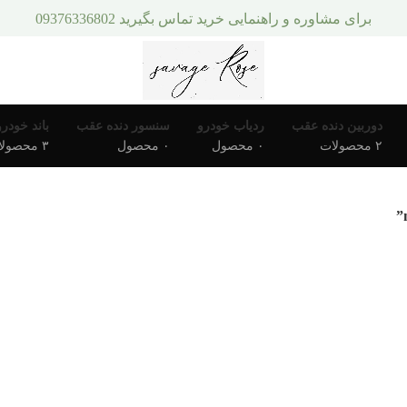
برای مشاوره و راهنمایی خرید تماس بگیرید 09376336802
دوربین دنده عقب
ردیاب خودرو
سنسور دنده عقب
باند خودرو
۲ محصولات
۰ محصول
۰ محصول
۳ محصولات