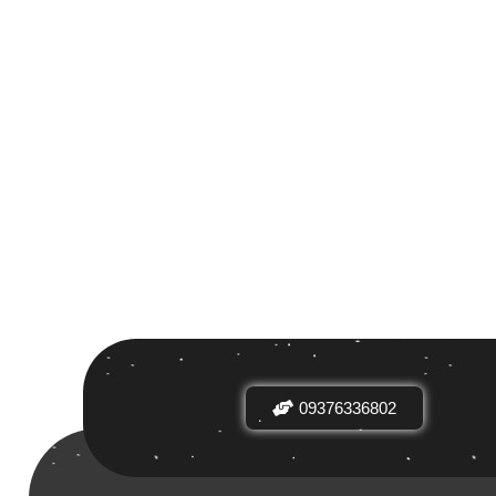
کم
مرتب سازی بر اساس
پیش فرض
53 000تومان
09376336802
تعداد بازدیدها
539 000
محبوبیت
براساس نرخ میانگین