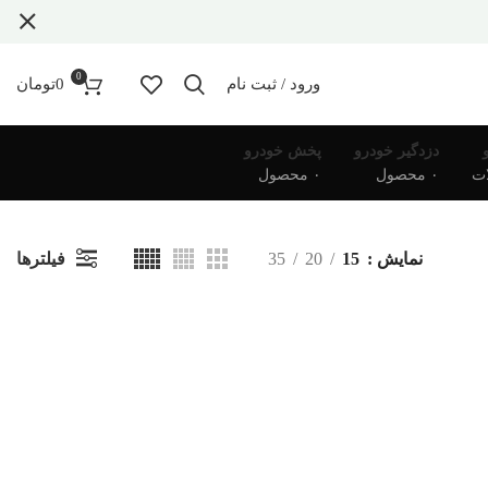
0
ورود / ثبت نام
0
تومان
دزدگیر خودرو
پخش خودرو
۰ محصول
۰ محصول
فیلترها
نمایش
15
20
35