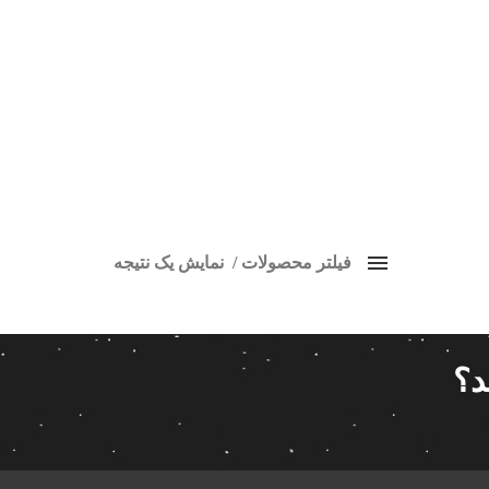
فیلتر محصولات
نمایش یک نتیجه
مانیتور فابریک اندروید mvm 110s
قیمت: زیاد به 
برچسب ها
قیمت گذاری
د؟
کردن فیلترها
14 280 000تومان
9
اسپیکر پاناتک
1
14 280 000
اسپیکر خودرو ناکامیچی
2