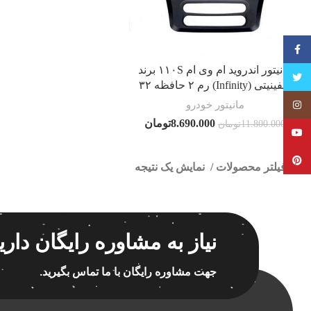
فیسبوک
مانیتور اندروید ام وی ام ۱۱۰S برند
تویتر
اینفینیتی (Infinity) رم ۲ حافظه ۳۲
مانیتور خودرو
Instagram
8.690.000
تومان
11.800.000
تومان
YouTube
Pinterest
فیلتر محصولات
نمایش یک نتیجه
کلاس‌های حمل و نقل محصول
هیچ
نیاز به مشاوره رایگان داری
فقط نمایش محصولات فروش
فقط موجود در انبار
پاک 
جهت مشاوره رایگان با ما تماس بگیرید.