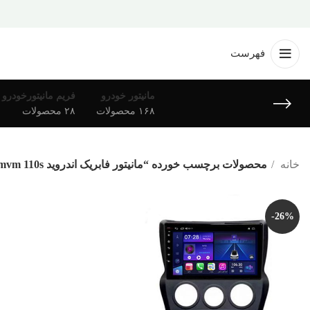
فهرست
مانیتور خودرو
فریم مانیتورخودرو
۱۶۸ محصولات
۲۸ محصولات
خانه
محصولات برچسب خورده “مانیتور فابریک اندروید mvm 110s”
-26%