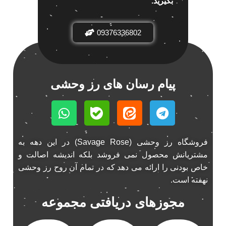
بگیرید.
باند خودرو ناکامیچی
2
باند فابریک خودرو
1
09376336802
باند فابریک ناکامیچی
1
باند ماشین ناکامیچی
2
باند ناکامیچی
2
پیام رسان های رز وحشی
پخش 206
2
پخش 207
2
پخش 405
2
پخش MVM 530
1
فروشگاه رز وحشی (Savage Rose) در این دهه به
پخش MVM X22
1
مشتریانش محصول نمی فروشد بلکه اندیشه اصالت و
پخش اریو
1
خاص بودنی را ارائه می دهد که در تمام آن روح رز وحشی
پخش ال 90
1
نهفته است.
پخش النترا
2
مجوزهای دریافتی مجموعه
پخش ام وی ام
4
پخش ام وی ام 530
2