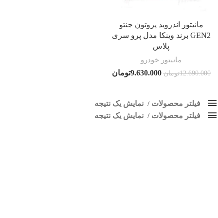
مانیتور اندروید پروتون جنتو
GEN2 برند وینکا مدل پرو سری
پلاس
مانیتور خودرو
9.630.000
تومان
12.690.000
تومان
فیلتر محصولات
نمایش یک نتیجه
فیلتر محصولات
کلاس‌های حمل و نقل محصول
نمایش یک نتیجه
هیچ
مانیتور فابریک جنتو
فقط نمایش محصولات فروش
فقط موجود در انبار
برچسب ها
اسپیکر پاناتک
1
اسپیکر خودرو ناکامیچی
2