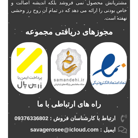
مشتریانش محصول نمی فروشد بلکه اندیشه اصالت و
پخش 206
2
خاص بودنی را ارائه می دهد که در تمام آن روح رز وحشی
پخش 207
2
نهفته است.
پخش 405
2
مجوزهای دریافتی مجموعه
پخش MVM 530
1
پخش MVM X22
1
پخش اریو
1
پخش ال 90
1
پخش النترا
2
پخش ام وی ام
4
پخش ام وی ام 530
2
پخش ام وی ام ایکس 22
2
راه های ارتباطی با ما
پخش ام وی ام ایکس 33
1
پخش ام وی ام ایکس 33 نیو
1
ارتباط با کارشناسان فروش : 09376336802
پخش ام وی ام نیو
1
ایمیل : savagerosee@icloud.com
پخش اندرو.ید ساینا
1