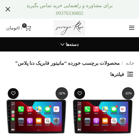
برای مشاوره و راهنمایی خرید تماس بگیرید
09376336802
0
/
0
تومان
دسته‌ها
خانه
محصولات برچسب خورده “مانیتور فابریک دنا پلاس”
فیلترها
-22%
-22%