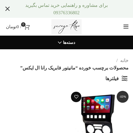
برای مشاوره و راهنمایی خرید تماس بگیرید
09376336802
0
/
0
تومان
دسته‌ها
خانه
محصولات برچسب خورده “مانیتور فابریک رانا ال ایکس”
فیلترها
-15%