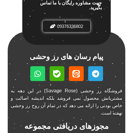
جهت مشاوره رایگان با ما تماس
اسپیکر خودرو ناکامیچی
بگیرید.
2
اسپیکر فابریک خودرو
1
اسپیکر فابریک ماشین
1
09376336802
اسپیکر فابریک ناکامیچی
1
اسپیکر ماشین ناکامیچی
2
اسپیکر ناکامیچی
1
پیام رسان های رز وحشی
اینترفیس پژو 206
1
بازی ایرانی جالیز
0
بازی جالیز
0
بازی فکری جالیز
0
فروشگاه رز وحشی (Savage Rose) در این دهه به
باند 550 وات
1
مشتریانش محصول نمی فروشد بلکه اندیشه اصالت و
باند 6928
1
خاص بودنی را ارائه می دهد که در تمام آن روح رز وحشی
باند 6928p
1
نهفته است.
باند پاناتک
1
مجوزهای دریافتی مجموعه
باند پاناتک 6928
1