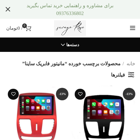
برای مشاوره و راهنمایی خرید تماس بگیرید
09376336802
0
/
0
تومان
دسته‌ها
خانه
محصولات برچسب خورده “مانیتور فابریک ساینا”
فیلترها
-13%
-13%