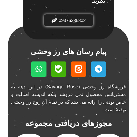
بگیرید.
باند خودرو ناکامیچی
2
باند فابریک خودرو
1
09376336802
باند فابریک ناکامیچی
1
باند ماشین ناکامیچی
2
باند ناکامیچی
2
پیام رسان های رز وحشی
پخش 206
2
پخش 207
2
پخش 405
2
پخش MVM 530
1
فروشگاه رز وحشی (Savage Rose) در این دهه به
پخش MVM X22
1
مشتریانش محصول نمی فروشد بلکه اندیشه اصالت و
پخش اریو
1
خاص بودنی را ارائه می دهد که در تمام آن روح رز وحشی
پخش ال 90
1
نهفته است.
پخش النترا
2
مجوزهای دریافتی مجموعه
پخش ام وی ام
4
پخش ام وی ام 530
2