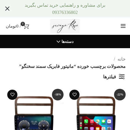
برای مشاوره و راهنمایی خرید تماس بگیرید
09376336802
0
/
0
تومان
دسته‌ها
خانه
محصولات برچسب خورده “مانیتور فابریک سمند سخنگو”
فیلترها
-18%
-22%