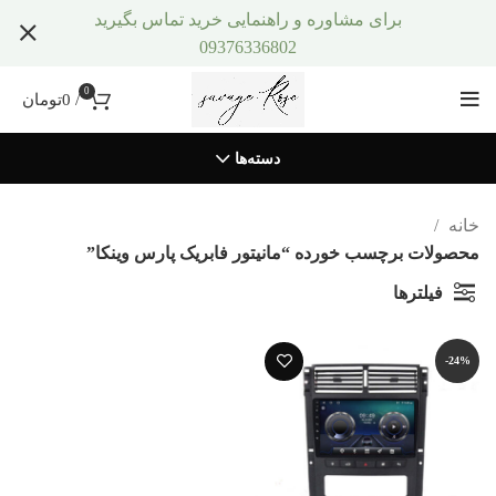
برای مشاوره و راهنمایی خرید تماس بگیرید
09376336802
0
/
0
تومان
دسته‌ها
خانه
محصولات برچسب خورده “مانیتور فابریک پارس وینکا”
فیلترها
-24%