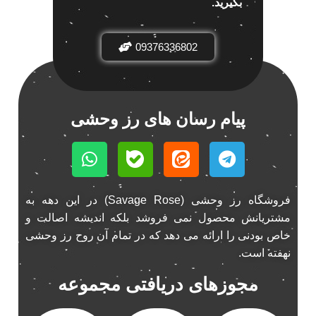
بگیرید.
باند خودرو ناکامیچی
2
باند فابریک خودرو
1
09376336802
باند فابریک ناکامیچی
1
باند ماشین ناکامیچی
2
باند ناکامیچی
2
پیام رسان های رز وحشی
پخش 206
2
پخش 207
2
پخش 405
2
پخش MVM 530
1
فروشگاه رز وحشی (Savage Rose) در این دهه به
پخش MVM X22
1
مشتریانش محصول نمی فروشد بلکه اندیشه اصالت و
پخش اریو
1
خاص بودنی را ارائه می دهد که در تمام آن روح رز وحشی
پخش ال 90
1
نهفته است.
پخش النترا
2
مجوزهای دریافتی مجموعه
پخش ام وی ام
4
پخش ام وی ام 530
2