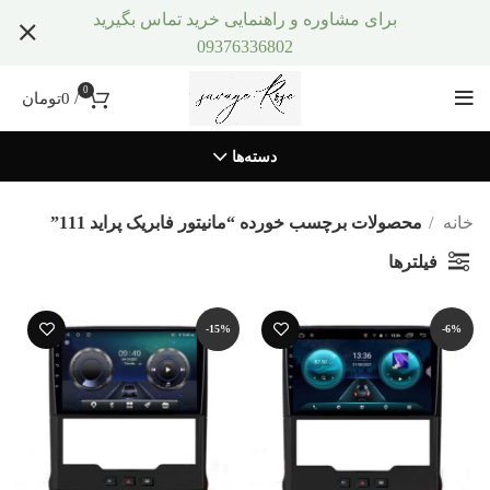
برای مشاوره و راهنمایی خرید تماس بگیرید
09376336802
0
/
0
تومان
دسته‌ها
خانه
محصولات برچسب خورده “مانیتور فابریک پراید 111”
فیلترها
-15%
-6%