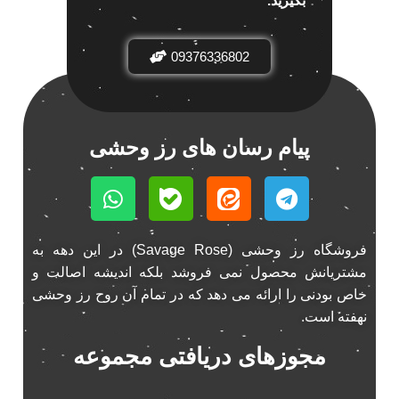
بگیرید.
باند خودرو ناکامیچی
2
باند فابریک خودرو
1
09376336802
باند فابریک ناکامیچی
1
باند ماشین ناکامیچی
2
باند ناکامیچی
2
پیام رسان های رز وحشی
پخش 206
2
پخش 207
2
پخش 405
2
پخش MVM 530
1
پخش MVM X22
فروشگاه رز وحشی (Savage Rose) در این دهه به
1
مشتریانش محصول نمی فروشد بلکه اندیشه اصالت و
پخش اریو
1
خاص بودنی را ارائه می دهد که در تمام آن روح رز وحشی
پخش ال 90
1
نهفته است.
پخش النترا
2
مجوزهای دریافتی مجموعه
پخش ام وی ام
4
پخش ام وی ام 530
2