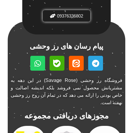
باند فابریک خودرو
1
09376336802
باند فابریک ناکامیچی
1
باند ماشین ناکامیچی
2
باند ناکامیچی
2
پخش 206
2
پیام رسان های رز وحشی
پخش 207
2
پخش 405
2
پخش MVM 530
1
پخش MVM X22
1
فروشگاه رز وحشی (Savage Rose) در این دهه به
پخش اریو
1
مشتریانش محصول نمی فروشد بلکه اندیشه اصالت و
پخش ال 90
خاص بودنی را ارائه می دهد که در تمام آن روح رز وحشی
1
نهفته است.
پخش النترا
2
پخش ام وی ام
4
مجوزهای دریافتی مجموعه
پخش ام وی ام 530
2
پخش ام وی ام ایکس 22
2