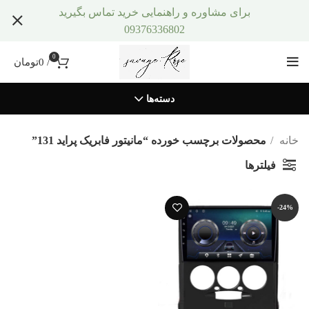
برای مشاوره و راهنمایی خرید تماس بگیرید
09376336802
0
/
0
تومان
دسته‌ها
خانه
محصولات برچسب خورده “مانیتور فابریک پراید 131”
فیلترها
-24%