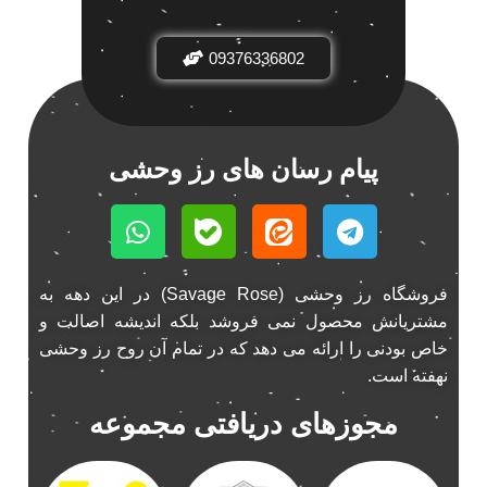
باند فابریک خودرو
1
09376336802
باند فابریک ناکامیچی
1
باند ماشین ناکامیچی
2
باند ناکامیچی
2
پخش 206
2
پیام رسان های رز وحشی
پخش 207
2
پخش 405
2
پخش MVM 530
1
پخش MVM X22
1
فروشگاه رز وحشی (Savage Rose) در این دهه به
پخش اریو
1
مشتریانش محصول نمی فروشد بلکه اندیشه اصالت و
پخش ال 90
خاص بودنی را ارائه می دهد که در تمام آن روح رز وحشی
1
نهفته است.
پخش النترا
2
پخش ام وی ام
4
مجوزهای دریافتی مجموعه
پخش ام وی ام 530
2
پخش ام وی ام ایکس 22
2