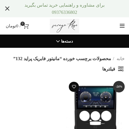
برای مشاوره و راهنمایی خرید تماس بگیرید
09376336802
0
/
0
تومان
دسته‌ها
خانه
محصولات برچسب خورده “مانیتور فابریک پراید 132”
فیلترها
-24%