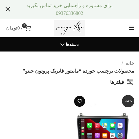
برای مشاوره و راهنمایی خرید تماس بگیرید
09376336802
0
/
0
تومان
دسته‌ها
خانه
محصولات برچسب خورده “مانیتور فابریک پروتون جنتو”
فیلترها
-24%