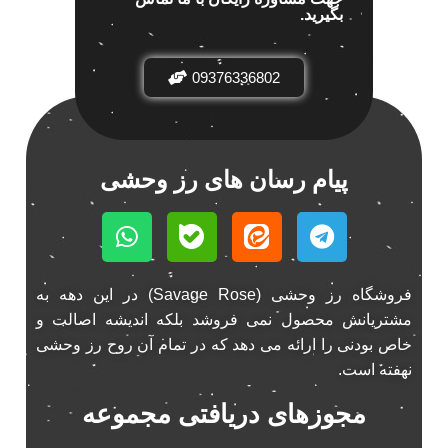
بگیرید.
باند خودرو پاناتک
1
باند خودرو ناکامیچی
2
باند فابریک خودرو
09376336802
1
باند فابریک ناکامیچی
1
باند ماشین ناکامیچی
2
باند ناکامیچی
2
پیام رسان های رز وحشی
پخش 206
2
پخش 207
2
پخش 405
2
پخش MVM 530
1
فروشگاه رز وحشی (Savage Rose) در این دهه به
پخش MVM X22
1
مشتریانش محصول نمی فروشد بلکه اندیشه اصالت و
پخش اریو
1
خاص بودنی را ارائه می دهد که در تمام آن روح رز وحشی
پخش ال 90
1
نهفته است.
پخش النترا
2
مجوزهای دریافتی مجموعه
پخش ام وی ام
4