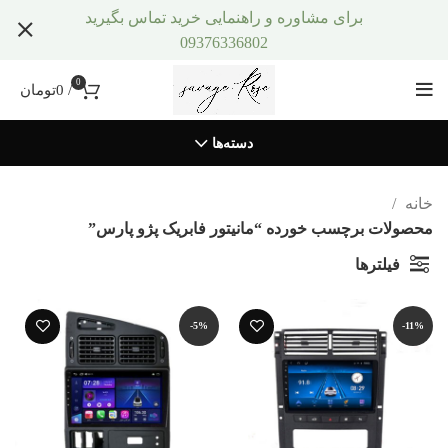
برای مشاوره و راهنمایی خرید تماس بگیرید
09376336802
0
/
0
تومان
دسته‌ها
خانه
محصولات برچسب خورده “مانیتور فابریک پژو پارس”
فیلترها
-5%
-11%