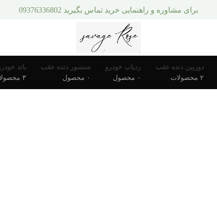
برای مشاوره و راهنمایی خرید تماس بگیرید 09376336802
دوربین دنده عقب
ردیاب خودرو
سنسور دنده عقب
باند خودرو
۲ محصولات
۰ محصول
۰ محصول
۳ محصولات