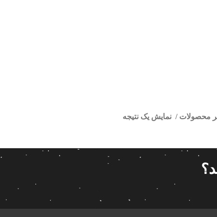
تر محصولات
نمایش یک نتیجه
ور فابریک چانگان
ا
قیمت گذاری
مرتب سازی
د؟
پیش فر
14 280 000تومان
539 000تومان
تعداد باز
 پاناتک
1
539 000
14 280 000
محبوبیت
 خودرو ناکامیچی
2
براساس 