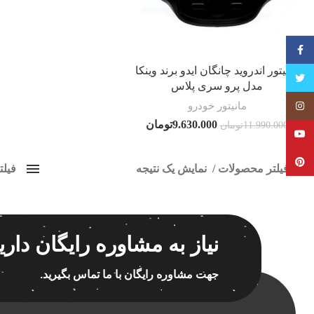
فیسبوک
مانیتور اندروید چانگان ایدو برند وینکا
تویتر
مدل پرو سری پلاس
مانیتور خودرو
Instagram
9.630.000
تومان
11.990.000
تومان
YouTube
Pinterest
فیلتر محصولات
نمایش یک نتیجه
فیل
کلاس‌های حمل و نقل محصول
مانیت
هیچ
برچسب ه
نیاز به مشاوره رایگان داری
فقط نمایش محصولات فروش
فقط موجود در انبار
جهت مشاوره رایگان با ما تماس بگیرید.
اسپیکر
اسپیکر