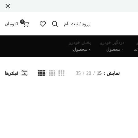
0
ورود / ثبت نام
0
تومان
دزدگیر خودرو
پخش خودرو
۰ محصول
۰ محصول
فیلترها
نمایش
15
20
35