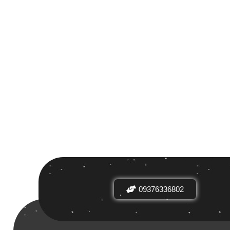
 بر اساس
ض
09376336802
دیدها
نرخ میانگین