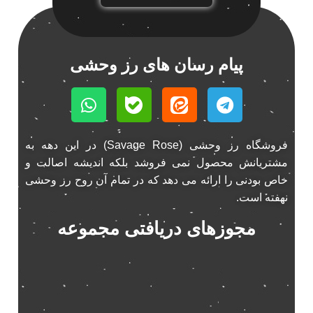
باند خودرو ناکامیچی
2
باند فابریک خودرو
1
باند فابریک ناکامیچی
1
پیام رسان های رز وحشی
باند ماشین ناکامیچی
2
باند ناکامیچی
2
پخش 206
2
پخش 207
2
فروشگاه رز وحشی (Savage Rose) در این دهه به
پخش 405
2
مشتریانش محصول نمی فروشد بلکه اندیشه اصالت و
پخش MVM 530
1
خاص بودنی را ارائه می دهد که در تمام آن روح رز وحشی
پخش MVM X22
نهفته است.
1
پخش اریو
1
مجوزهای دریافتی مجموعه
پخش ال 90
1
پخش النترا
2
پخش ام وی ام
4
پخش ام وی ام 530
2