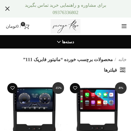
برای مشاوره و راهنمایی خرید تماس بگیرید
09376336802
0
/
0
تومان
دسته‌ها
خانه
محصولات برچسب خورده “مانیتور فابریک 111”
فیلترها
-15%
-8%