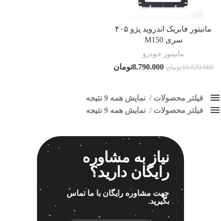
مانیتور فابریک اندروید پژو ۴۰۵
سری M150
مانیتور خودرو
8.790.000
تومان
10.630.000
تومان
فیلتر محصولات
نمایش همه 9 نتیجه
فیلتر محصولات
کلاس‌های حمل و نقل محصول
نمایش همه 9 نتیجه
هیچ
مانیتور فابریک 405
فقط نمایش محصولات فروش
فقط موجود در انبار
برچسب ها
نیاز به مشاوره
رایگان دارید؟
اسپیکر پاناتک
1
جهت مشاوره رایگان با ما تماس
بگیرید.
اسپیکر خودرو ناکامیچی
2
اسپیکر فابریک خودرو
1