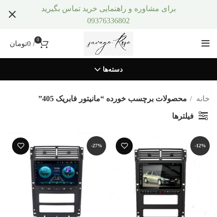
برای مشاوره و راهنمایی خرید تماس بگیرید
09376336802
0
/
0
تومان
دسته‌ها
خانه
محصولات برچسب خورده “مانیتور فابریک 405”
فیلترها
-27%
-12%