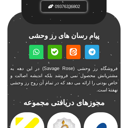
اسپیکر فابریک ماشین
09376336802
1
اسپیکر فابریک ناکامیچی
1
اسپیکر ماشین ناکامیچی
2
اسپیکر ناکامیچی
1
پیام رسان های رز وحشی
اینترفیس پژو 206
1
بازی ایرانی جالیز
0
بازی جالیز
0
بازی فکری جالیز
0
فروشگاه رز وحشی (Savage Rose) در این دهه به
باند 550 وات
1
مشتریانش محصول نمی فروشد بلکه اندیشه اصالت و
باند 6928
1
خاص بودنی را ارائه می دهد که در تمام آن روح رز وحشی
باند 6928p
1
نهفته است.
باند پاناتک
1
مجوزهای دریافتی مجموعه
باند پاناتک 6928
1
باند پاناتک 6928p
1
باند خودرو پاناتک
1