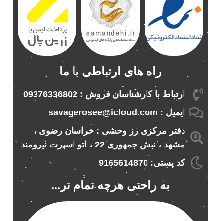
باند خودرو ناکامیچی
2
باند فابریک خودرو
1
باند فابریک ناکامیچی
1
باند ماشین ناکامیچی
2
باند ناکامیچی
2
راه های ارتباطی با ما
پخش 206
2
پخش 207
2
ارتباط با کارشناسان فروش : 09376336802
پخش 405
2
ایمیل : savagerosee@icloud.com
پخش MVM 530
1
دفتر مرکزی رز وحشی : خراسان رضوی ،
پخش MVM X22
1
مشهد ، نبش جمهوری 22 ، اتو اسپرت نیرومند
پخش اریو
1
پخش ال 90
کد پستی: 9165614870
1
پخش النترا
2
به راحتی هرچه تمام تر...
پخش ام وی ام
4
پخش ام وی ام 530
2
پخش ام وی ام ایکس 22
2