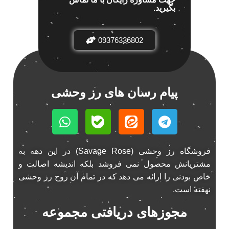
بگیرید.
باند خودرو پاناتک
1
باند خودرو ناکامیچی
2
باند فابریک خودرو
09376336802
1
باند فابریک ناکامیچی
1
باند ماشین ناکامیچی
2
باند ناکامیچی
2
پیام رسان های رز وحشی
پخش 206
2
پخش 207
2
پخش 405
2
پخش MVM 530
1
فروشگاه رز وحشی (Savage Rose) در این دهه به
پخش MVM X22
1
مشتریانش محصول نمی فروشد بلکه اندیشه اصالت و
پخش اریو
1
خاص بودنی را ارائه می دهد که در تمام آن روح رز وحشی
پخش ال 90
نهفته است.
1
پخش النترا
2
مجوزهای دریافتی مجموعه
پخش ام وی ام
4