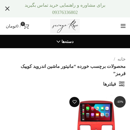
برای مشاوره و راهنمایی خرید تماس بگیرید
09376336802
0
/
0
تومان
دسته‌ها
خانه
محصولات برچسب خورده “مانیتور ماشین اندروید کوییک
قرمز”
فیلترها
-13%