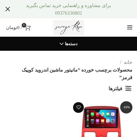
برای مشاوره و راهنمایی خرید تماس بگیرید
09376336802
0
/
0
تومان
دسته‌ها
خانه
محصولات برچسب خورده “مانیتور ماشین اندروید کوییک
قرمز”
فیلترها
-13%