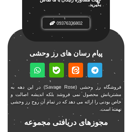
بگیرید.
باند خودرو پاناتک
1
باند خودرو ناکامیچی
2
باند فابریک خودرو
09376336802
1
باند فابریک ناکامیچی
1
باند ماشین ناکامیچی
2
باند ناکامیچی
2
پیام رسان های رز وحشی
پخش 206
2
پخش 207
2
پخش 405
2
پخش MVM 530
1
فروشگاه رز وحشی (Savage Rose) در این دهه به
پخش MVM X22
1
مشتریانش محصول نمی فروشد بلکه اندیشه اصالت و
پخش اریو
1
خاص بودنی را ارائه می دهد که در تمام آن روح رز وحشی
پخش ال 90
نهفته است.
1
پخش النترا
2
مجوزهای دریافتی مجموعه
پخش ام وی ام
4