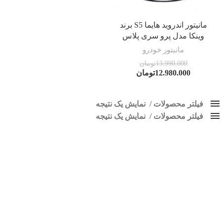
مانیتور اندروید هایما S5 برند
وینکا مدل پرو سری پلاس
مانیتور خودرو
13.990.000
تومان
12.980.000
تومان
فیلتر محصولات
نمایش یک نتیجه
فیلتر محصولات
کلاس‌های حمل و نقل محصول
نمایش یک نتیجه
هیچ
مانیتور هایما اس 5
فقط نمایش محصولات فروش
فقط موجود در انبار
برچسب ها
اسپیکر پاناتک
1
اسپیکر خودرو ناکامیچی
2