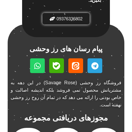
بگیرید.
باند خودرو ناکامیچی
2
باند فابریک خودرو
1
09376336802
باند فابریک ناکامیچی
1
باند ماشین ناکامیچی
2
باند ناکامیچی
2
پیام رسان های رز وحشی
پخش 206
2
پخش 207
2
پخش 405
2
پخش MVM 530
1
پخش MVM X22
فروشگاه رز وحشی (Savage Rose) در این دهه به
1
مشتریانش محصول نمی فروشد بلکه اندیشه اصالت و
پخش اریو
1
خاص بودنی را ارائه می دهد که در تمام آن روح رز وحشی
پخش ال 90
1
نهفته است.
پخش النترا
2
مجوزهای دریافتی مجموعه
پخش ام وی ام
4
پخش ام وی ام 530
2