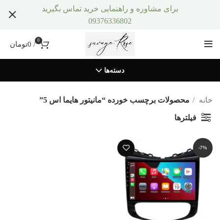
برای مشاوره و راهنمایی خرید تماس بگیرید
09376336802
0
/
0
تومان
دسته‌ها
خانه
محصولات برچسب خورده “مانیتور هایما اس 5”
فیلترها
-7%