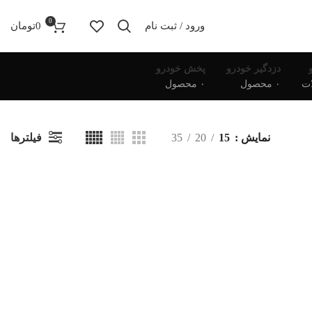
0
ورود / ثبت نام
0
تومان
دزدگیر خودرو
پخش خودرو
۰ محصول
۰ محصول
فیلترها
نمایش
15
20
35