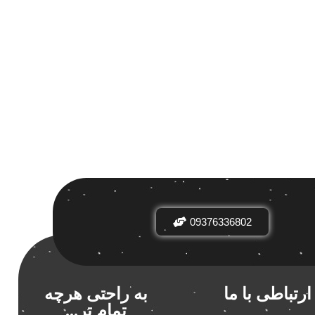
 بر اساس
ض
09376336802
دیدها
نرخ میانگین
ارتباطی با ما
به راحتی هرچه
 تازگی
تمام تر...