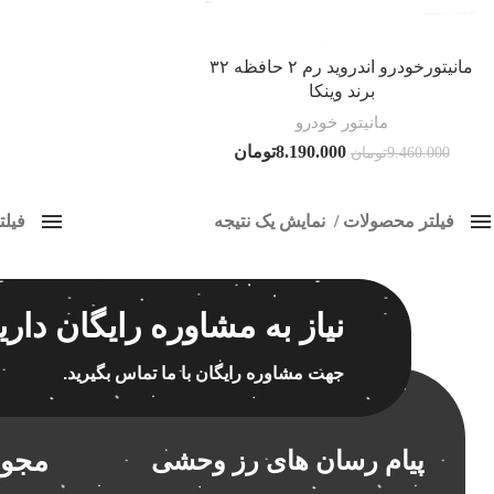
فیسبوک
مانیتورخودرو اندروید رم ۲ حافظه ۳۲
برند وینکا
تویتر
مانیتور خودرو
Instagram
8.190.000
تومان
9.460.000
تومان
YouTube
فیلتر محصولات
نمایش یک نتیجه
فیل
Pinterest
کلاس‌های حمل و نقل محصول
مانیتو
هیچ
برچسب ه
نیاز به مشاوره رایگان داری
فقط نمایش محصولات فروش
فقط موجود در انبار
جهت مشاوره رایگان با ما تماس بگیرید.
اسپیکر
اسپیکر
مجوز
پیام رسان های رز وحشی
اسپیکر
اسپیکر