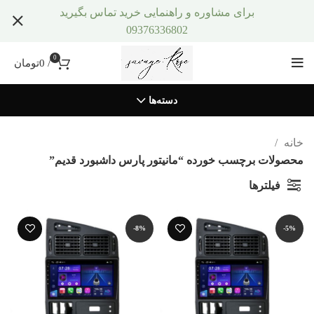
برای مشاوره و راهنمایی خرید تماس بگیرید
09376336802
0
/
0
تومان
دسته‌ها
خانه
محصولات برچسب خورده “مانیتور پارس داشبورد قدیم”
فیلترها
-8%
-5%