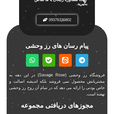
بگیرید.
باند خودرو پاناتک
1
باند خودرو ناکامیچی
2
باند فابریک خودرو
09376336802
1
باند فابریک ناکامیچی
1
باند ماشین ناکامیچی
2
باند ناکامیچی
2
پیام رسان های رز وحشی
پخش 206
2
پخش 207
2
پخش 405
2
پخش MVM 530
1
فروشگاه رز وحشی (Savage Rose) در این دهه به
پخش MVM X22
1
مشتریانش محصول نمی فروشد بلکه اندیشه اصالت و
پخش اریو
1
خاص بودنی را ارائه می دهد که در تمام آن روح رز وحشی
پخش ال 90
1
نهفته است.
پخش النترا
2
مجوزهای دریافتی مجموعه
پخش ام وی ام
4