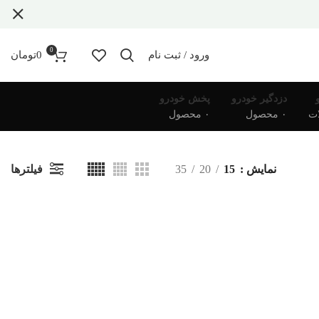
0
ورود / ثبت نام
0
تومان
دزدگیر خودرو
پخش خودرو
۰ محصول
۰ محصول
فیلترها
نمایش
15
20
35