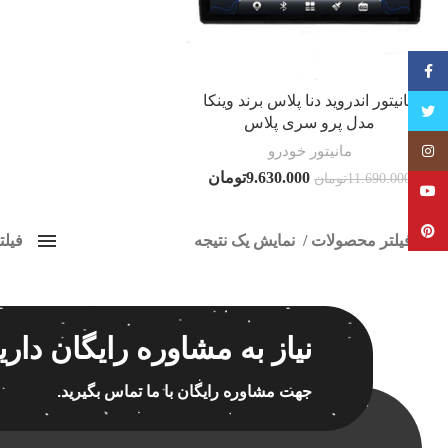
فیسبوک
مانیتور اندروید دنا پلاس برند وینکا
تویتر
مدل پرو سری پلاس
مانیتور خودرو
Instagram
9.630.000
تومان
11.690.000
تومان
YouTube
Pinterest
فیلتر محصولات
نمایش یک نتیجه
فیل
کلاس‌های حمل و نقل محصول
مانیت
هیچ
برچسب ه
نیاز به مشاوره رایگان داری
فقط نمایش محصولات فروش
فقط موجود در انبار
جهت مشاوره رایگان با ما تماس بگیرید.
اسپیکر
اسپیکر