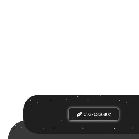
 بر اساس
ض
09376336802
دیدها
نرخ میانگین