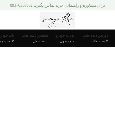
برای مشاوره و راهنمایی خرید تماس بگیرید 09376336802
دوربین دنده عقب
ردیاب خودرو
سنسور دنده عقب
باند خودرو
۲ محصولات
۰ محصول
۰ محصول
۳ محصولات