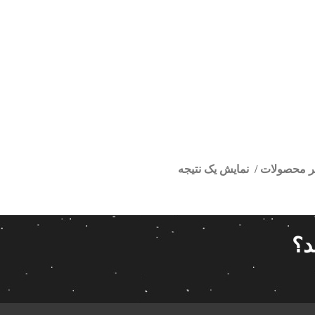
تر محصولات
نمایش یک نتیجه
ور کارخونه دنا پلاس
ا
قیمت گذاری
مرتب سازی
د؟
پیش فر
14 280 000تومان
539 000تومان
تعداد باز
 پاناتک
1
539 000
14 280 000
محبوبیت
 خودرو ناکامیچی
2
براساس 