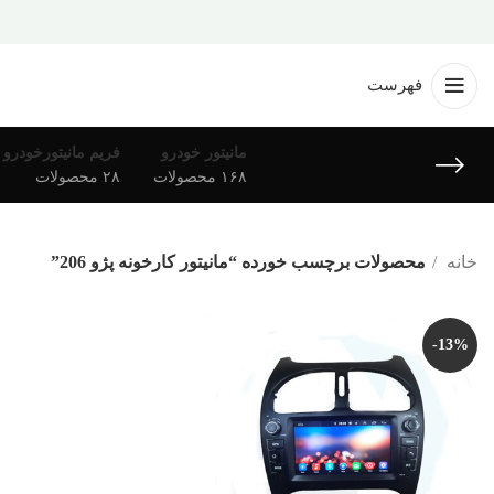
فهرست
مانیتور خودرو
فریم مانیتورخودرو
۱۶۸ محصولات
۲۸ محصولات
خانه
محصولات برچسب خورده “مانیتور کارخونه پژو 206”
-13%