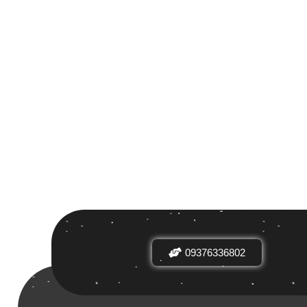
 بر اساس
ض
09376336802
دیدها
نرخ میانگین