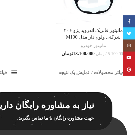
فیسبوک
مانیتور فابریک اندروید پژو ۲۰۶
تویتر
شرکتی ولوم دار مدل M100
مانیتور خودرو
Instagram
13.100.000
تومان
15.100.000
تومان
YouTube
Pinterest
فیلتر محصولات
نمایش یک نتیجه
فیل
کلاس‌های حمل و نقل محصول
مانیتو
هیچ
برچسب ه
نیاز به مشاوره رایگان داری
فقط نمایش محصولات فروش
فقط موجود در انبار
جهت مشاوره رایگان با ما تماس بگیرید.
اسپیکر
اسپیکر