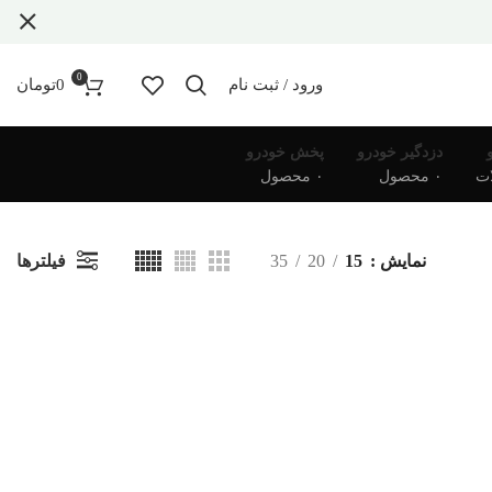
0
ورود / ثبت نام
0
تومان
دزدگیر خودرو
پخش خودرو
۰ محصول
۰ محصول
فیلترها
نمایش
15
20
35