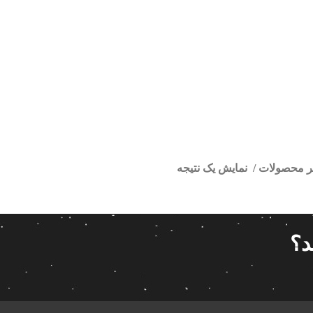
تر محصولات
نمایش یک نتیجه
ر کارخونه پژو 206
ا
قیمت گذاری
مرتب سازی
د؟
پیش فر
14 280 000تومان
539 000تومان
تعداد باز
 پاناتک
1
539 000
14 280 000
محبوبیت
 خودرو ناکامیچی
2
براساس 