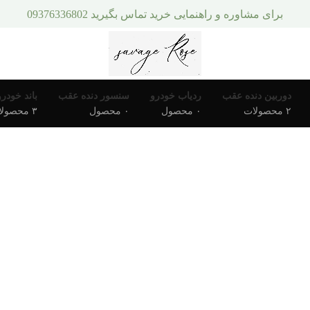
برای مشاوره و راهنمایی خرید تماس بگیرید 09376336802
دوربین دنده عقب
ردیاب خودرو
سنسور دنده عقب
باند خودرو
۲ محصولات
۰ محصول
۰ محصول
۳ محصولات