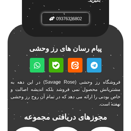
بگیرید.
باند خودرو ناکامیچی
2
باند فابریک خودرو
1
09376336802
باند فابریک ناکامیچی
1
باند ماشین ناکامیچی
2
باند ناکامیچی
2
پیام رسان های رز وحشی
پخش 206
2
پخش 207
2
پخش 405
2
پخش MVM 530
1
پخش MVM X22
فروشگاه رز وحشی (Savage Rose) در این دهه به
1
مشتریانش محصول نمی فروشد بلکه اندیشه اصالت و
پخش اریو
1
خاص بودنی را ارائه می دهد که در تمام آن روح رز وحشی
پخش ال 90
1
نهفته است.
پخش النترا
2
مجوزهای دریافتی مجموعه
پخش ام وی ام
4
پخش ام وی ام 530
2