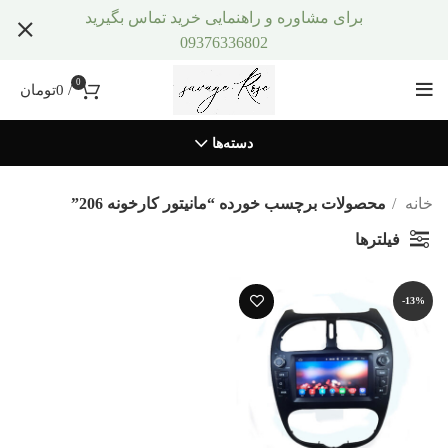
برای مشاوره و راهنمایی خرید تماس بگیرید
09376336802
0
/
0
تومان
دسته‌ها
خانه
محصولات برچسب خورده “مانیتور کارخونه 206”
فیلترها
-13%