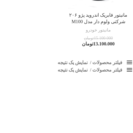
مانیتور فابریک اندروید پژو ۲۰۶
شرکتی ولوم دار مدل M100
مانیتور خودرو
15.100.000
تومان
13.100.000
تومان
فیلتر محصولات
نمایش یک نتیجه
فیلتر محصولات
کلاس‌های حمل و نقل محصول
نمایش یک نتیجه
هیچ
مانیتور کارخونه 206
محبوبیت
فقط نمایش محصولات فروش
فقط موجود در انبار
برچسب ها
پاک کردن فیلترها
اسپیکر پاناتک
1
اسپیکر خودرو ناکامیچی
2