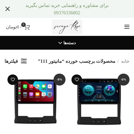
برای مشاوره و راهنمایی خرید تماس بگیرید
09376336802
0
/
0
تومان
دسته‌ها
فیلترها
خانه
محصولات برچسب خورده “مانیتور 111”
-8%
-6%