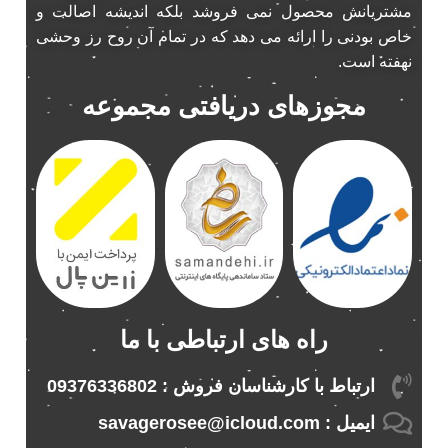
مشتریانش محصول نمی فروشد بلکه اندیشه اصالت و
پخش 206
2
خاص بودنی را ارائه می دهد که در تمام آن روح رز وحشی
پخش 207
2
نهفته است.
پخش 405
2
مجوزهای دریافتی مجموعه
پخش MVM 530
1
پخش MVM X22
1
پخش اریو
1
پخش ال 90
1
پخش النترا
2
پخش ام وی ام
4
پخش ام وی ام 530
2
پخش ام وی ام ایکس 22
2
راه های ارتباطی با ما
پخش ام وی ام ایکس 33
1
پخش ام وی ام ایکس 33 نیو
1
ارتباط با کارشناسان فروش : 09376336802
پخش ام وی ام نیو
1
ایمیل : savagerosee@icloud.com
پخش اندرو.ید ساینا
1