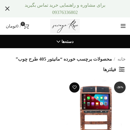
برای مشاوره و راهنمایی خرید تماس بگیرید
09376336802
0
/
0
تومان
دسته‌ها
خانه
محصولات برچسب خورده “مانیتور 405 طرح چوب”
فیلترها
-26%