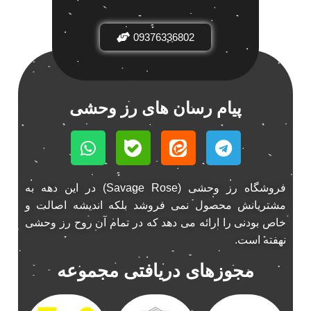
باند فابریک خودرو
1
09376336802
باند فابریک ناکامیچی
1
باند ماشین ناکامیچی
2
باند ناکامیچی
2
پخش 206
2
پیام رسان های رز وحشی
پخش 207
2
پخش 405
2
پخش MVM 530
1
پخش MVM X22
1
فروشگاه رز وحشی (Savage Rose) در این دهه به
پخش اریو
1
مشتریانش محصول نمی فروشد بلکه اندیشه اصالت و
پخش ال 90
خاص بودنی را ارائه می دهد که در تمام آن روح رز وحشی
1
نهفته است.
پخش النترا
2
پخش ام وی ام
4
مجوزهای دریافتی مجموعه
پخش ام وی ام 530
2
پخش ام وی ام ایکس 22
2