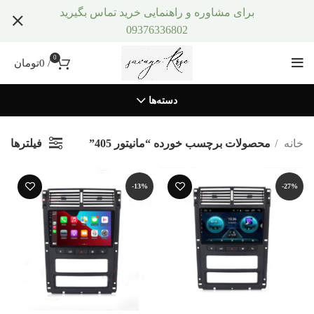
برای مشاوره و راهنمایی خرید تماس بگیرید
09376336802
0
/
0
تومان
دسته‌ها
فیلترها
خانه
محصولات برچسب خورده “مانیتور 405”
-13%
-27%