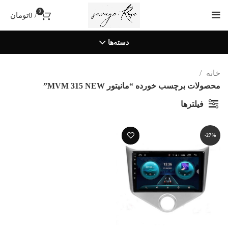
0
/
0
تومان
دسته‌ها
خانه
محصولات برچسب خورده “مانیتور MVM 315 NEW”
فیلترها
-27%