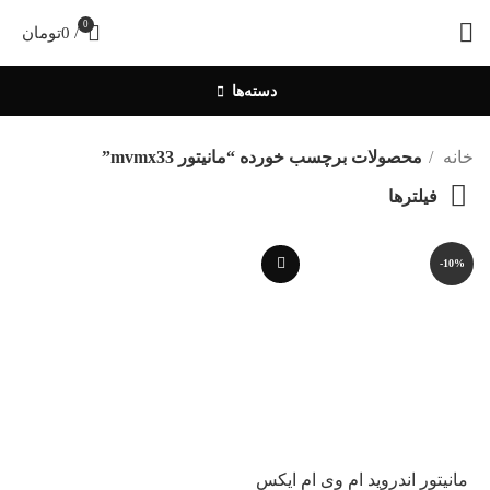
0
/
0
تومان
دسته‌ها
خانه
محصولات برچسب خورده “مانیتور mvmx33”
فیلترها
-10%
مانیتور اندروید ام وی ام ایکس