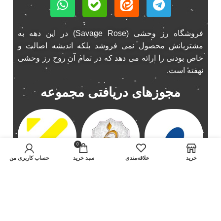
باند خودرو ناکامیچی
2
باند فابریک خودرو
1
فروشگاه رز وحشی (Savage Rose) در این دهه به
باند فابریک ناکامیچی
1
مشتریانش محصول نمی فروشد بلکه اندیشه اصالت و
باند ماشین ناکامیچی
2
خاص بودنی را ارائه می دهد که در تمام آن روح رز وحشی
باند ناکامیچی
2
نهفته است.
پخش 206
2
مجوزهای دریافتی مجموعه
پخش 207
2
پخش 405
2
پخش MVM 530
1
پخش MVM X22
1
0
پخش اریو
1
خرید
علاقه‌مندی
سبد خريد
حساب کاربری من
پخش ال 90
1
پخش النترا
2
پخش ام وی ام
4
راه های ارتباطی با ما
پخش ام وی ام 530
2