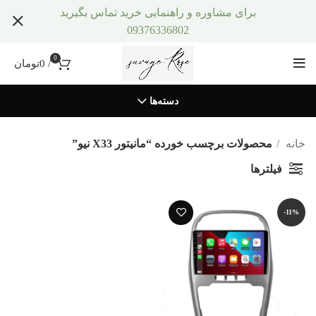
برای مشاوره و راهنمایی خرید تماس بگیرید
09376336802
0
/
0
تومان
دسته‌ها
خانه
محصولات برچسب خورده “مانیتور X33 نیو”
فیلترها
-11%