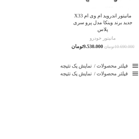
مانیتور اندروید ام وی ام X33
جدید برند وینکا مدل پرو سری
پلاس
مانیتور خودرو
9.530.000
تومان
10.690.000
تومان
فیلتر محصولات
نمایش یک نتیجه
فیلتر محصولات
کلاس‌های حمل و نقل محصول
نمایش یک نتیجه
هیچ
مانیتور X33 نیو
فقط نمایش محصولات فروش
فقط موجود در انبار
برچسب ها
اسپیکر پاناتک
1
اسپیکر خودرو ناکامیچی
2