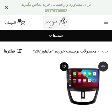
برای مشاوره و راهنمایی خرید تماس بگیرید
09376336802
0
/
0
تومان
دسته‌ها
فیلترها
خانه
محصولات برچسب خورده “مانیتور207”
-8%