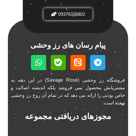
باند فابریک خودرو
1
باند فابریک ناکامیچی
1
09376336802
باند ماشین ناکامیچی
2
باند ناکامیچی
2
پخش 206
2
پیام رسان های رز وحشی
پخش 207
2
پخش 405
2
پخش MVM 530
1
پخش MVM X22
1
فروشگاه رز وحشی (Savage Rose) در این دهه به
پخش اریو
1
مشتریانش محصول نمی فروشد بلکه اندیشه اصالت و
پخش ال 90
1
خاص بودنی را ارائه می دهد که در تمام آن روح رز وحشی
پخش النترا
2
نهفته است.
پخش ام وی ام
4
مجوزهای دریافتی مجموعه
پخش ام وی ام 530
2
پخش ام وی ام ایکس 22
2
پخش ام وی ام ایکس 33