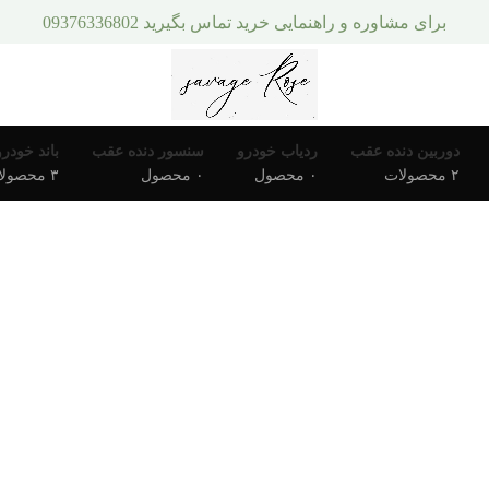
برای مشاوره و راهنمایی خرید تماس بگیرید 09376336802
دوربین دنده عقب
ردیاب خودرو
سنسور دنده عقب
باند خودرو
۲ محصولات
۰ محصول
۰ محصول
۳ محصولات