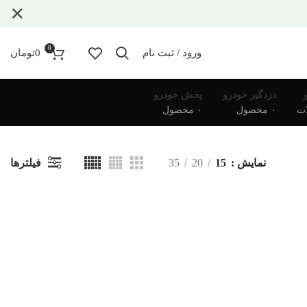
0
ورود / ثبت نام
0
تومان
دزدگیر خودرو
پخش خودرو
۰ محصول
۰ محصول
فیلترها
نمایش
15
20
35