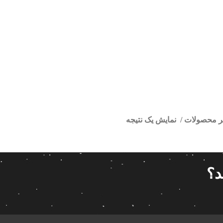
تر محصولات
نمایش یک نتیجه
پژو 206
ا
قیمت گذاری
مرتب سازی
د؟
پیش فر
14 280 000تومان
539 000تومان
تعداد باز
 پاناتک
1
539 000
14 280 000
محبوبیت
 خودرو ناکامیچی
2
براساس 