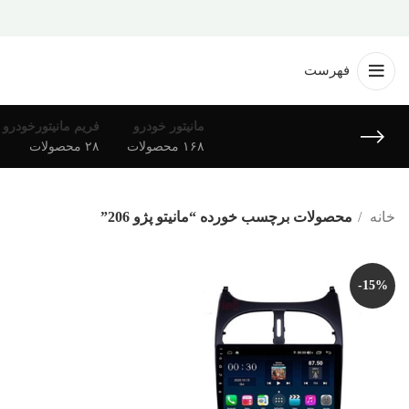
فهرست
مانیتور خودرو
فریم مانیتورخودرو
۱۶۸ محصولات
۲۸ محصولات
خانه
محصولات برچسب خورده “مانیتو پژو 206”
-15%