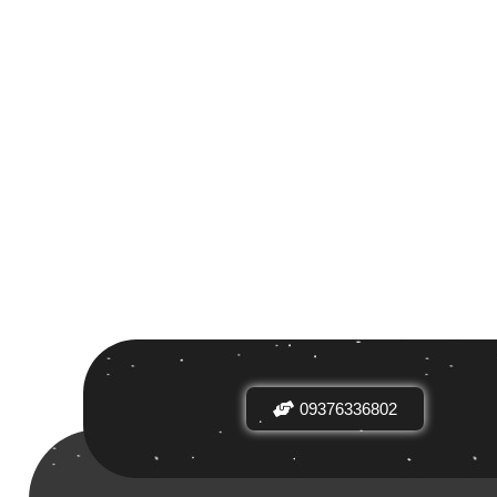
 بر اساس
ض
09376336802
دیدها
نرخ میانگین