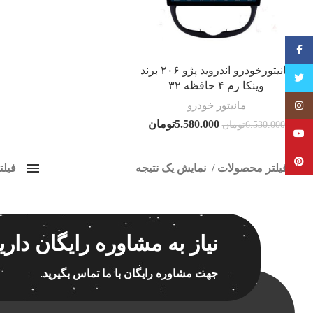
فیسبوک
مانیتورخودرو اندروید پژو ۲۰۶ برند
تویتر
وینکا رم ۴ حافظه ۳۲
مانیتور خودرو
Instagram
5.580.000
تومان
6.530.000
تومان
YouTube
Pinterest
فیلتر محصولات
نمایش یک نتیجه
فیل
کلاس‌های حمل و نقل محصول
مانیتو 
هیچ
برچسب ه
نیاز به مشاوره رایگان داری
فقط نمایش محصولات فروش
فقط موجود در انبار
جهت مشاوره رایگان با ما تماس بگیرید.
اسپیکر
اسپیکر