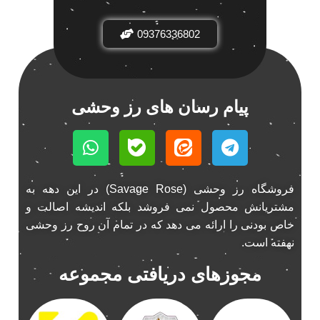
باند فابریک خودرو
1
باند فابریک ناکامیچی
09376336802
1
باند ماشین ناکامیچی
2
باند ناکامیچی
2
پخش 206
2
پیام رسان های رز وحشی
پخش 207
2
پخش 405
2
پخش MVM 530
1
پخش MVM X22
1
فروشگاه رز وحشی (Savage Rose) در این دهه به
پخش اریو
1
مشتریانش محصول نمی فروشد بلکه اندیشه اصالت و
پخش ال 90
1
خاص بودنی را ارائه می دهد که در تمام آن روح رز وحشی
پخش النترا
2
نهفته است.
پخش ام وی ام
4
مجوزهای دریافتی مجموعه
پخش ام وی ام 530
2
پخش ام وی ام ایکس 22
2