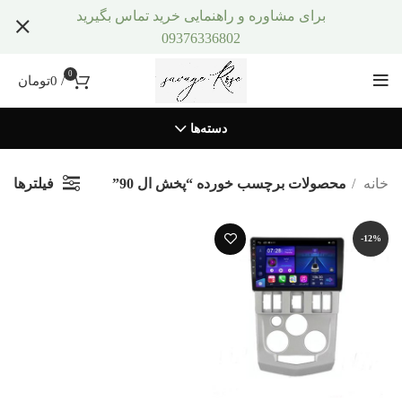
برای مشاوره و راهنمایی خرید تماس بگیرید
09376336802
0
/
0
تومان
دسته‌ها
فیلترها
خانه
محصولات برچسب خورده “پخش ال 90”
-12%