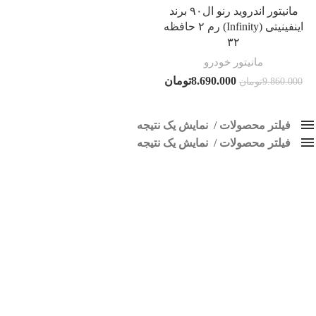
مانیتور اندروید رنو ال۹۰ برند
اینفینیتی (Infinity) رم ۲ حافظه
۳۲
مانیتور خودرو
8.690.000
تومان
9.860.000
تومان
فیلتر محصولات
نمایش یک نتیجه
فیلتر محصولات
کلاس‌های حمل و نقل محصول
نمایش یک نتیجه
هیچ
پخش ال 90
فقط نمایش محصولات فروش
فقط موجود در انبار
برچسب ها
اسپیکر پاناتک
1
اسپیکر خودرو ناکامیچی
2
اسپیکر فابریک خودرو
1
اسپیکر فابریک ماشین
1