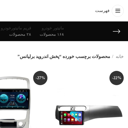
فهرست
مانیتور خودرو
فریم مانیتورخودرو
۱۶۸ محصولات
۲۸ محصولات
خانه
محصولات برچسب خورده “پخش اندروید برلیانس”
-27%
-22%