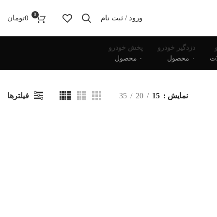
0
ورود / ثبت نام
0
تومان
دزدگیر خودرو
پخش خودرو
۰ محصول
۰ محصول
فیلترها
نمایش
15
20
35