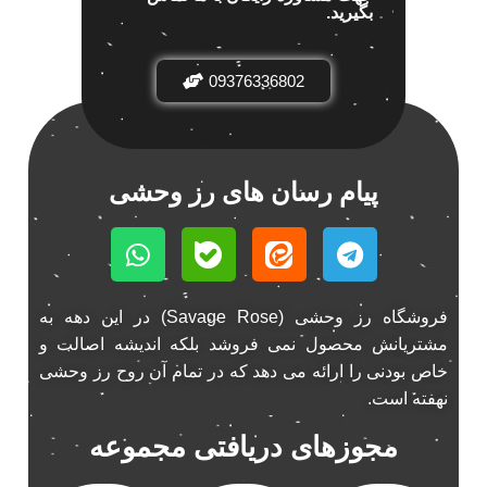
بگیرید.
باند خودرو پاناتک
1
باند خودرو ناکامیچی
2
باند فابریک خودرو
1
09376336802
باند فابریک ناکامیچی
1
باند ماشین ناکامیچی
2
باند ناکامیچی
2
پیام رسان های رز وحشی
پخش 206
2
پخش 207
2
پخش 405
2
پخش MVM 530
1
فروشگاه رز وحشی (Savage Rose) در این دهه به
پخش MVM X22
1
مشتریانش محصول نمی فروشد بلکه اندیشه اصالت و
پخش اریو
1
خاص بودنی را ارائه می دهد که در تمام آن روح رز وحشی
پخش ال 90
1
نهفته است.
پخش النترا
2
مجوزهای دریافتی مجموعه
پخش ام وی ام
4
پخش ام وی ام 530
2