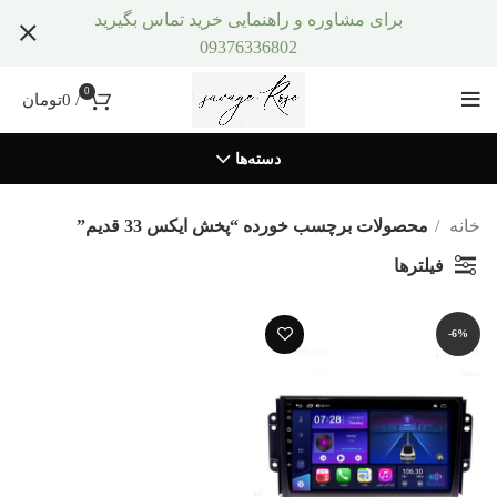
برای مشاوره و راهنمایی خرید تماس بگیرید
09376336802
0
/
0
تومان
دسته‌ها
خانه
محصولات برچسب خورده “پخش ایکس 33 قدیم”
فیلترها
-6%