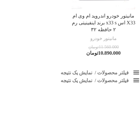
مانیتور خودرو اندروید ام وی ام
X33 اس x33 s برند اینفینیتی رم
۲ حافظه ۳۲
مانیتور خودرو
11.560.000
تومان
10.890.000
تومان
فیلتر محصولات
نمایش یک نتیجه
فیلتر محصولات
کلاس‌های حمل و نقل محصول
نمایش یک نتیجه
هیچ
پخش ایکس 33 قدیم
فقط نمایش محصولات فروش
فقط موجود در انبار
برچسب ها
اسپیکر پاناتک
1
اسپیکر خودرو ناکامیچی
2