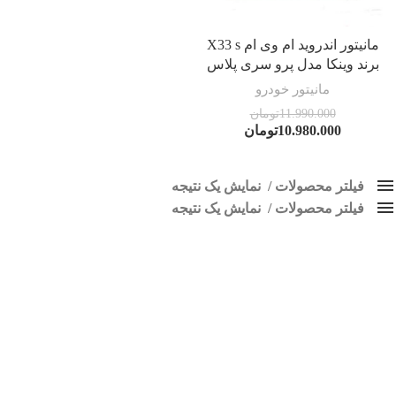
مانیتور اندروید ام وی ام X33 s
برند وینکا مدل پرو سری پلاس
مانیتور خودرو
11.990.000
تومان
10.980.000
تومان
فیلتر محصولات
نمایش یک نتیجه
فیلتر محصولات
کلاس‌های حمل و نقل محصول
نمایش یک نتیجه
هیچ
پخش ایکس 33
قیمت: زیاد به کم
فقط نمایش محصولات فروش
فقط موجود در انبار
برچسب ها
پاک کردن فیلترها
اسپیکر پاناتک
1
اسپیکر خودرو ناکامیچی
2