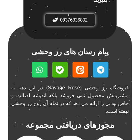
بگیرید.
باند خودرو ناکامیچی
2
باند فابریک خودرو
1
09376336802
باند فابریک ناکامیچی
1
باند ماشین ناکامیچی
2
باند ناکامیچی
2
پیام رسان های رز وحشی
پخش 206
2
پخش 207
2
پخش 405
2
پخش MVM 530
1
پخش MVM X22
فروشگاه رز وحشی (Savage Rose) در این دهه به
1
مشتریانش محصول نمی فروشد بلکه اندیشه اصالت و
پخش اریو
1
خاص بودنی را ارائه می دهد که در تمام آن روح رز وحشی
پخش ال 90
1
نهفته است.
پخش النترا
2
مجوزهای دریافتی مجموعه
پخش ام وی ام
4
پخش ام وی ام 530
2