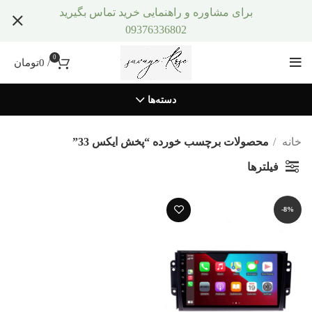
برای مشاوره و راهنمایی خرید تماس بگیرید
09376336802
0
/
0
تومان
دسته‌ها
خانه
محصولات برچسب خورده “پخش ایکس 33”
فیلترها
-8%