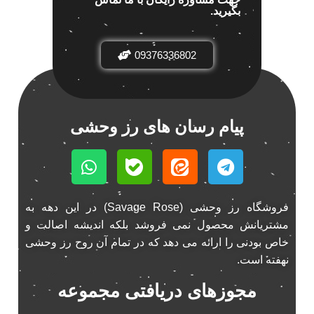
بگیرید.
باند خودرو پاناتک
1
باند خودرو ناکامیچی
2
باند فابریک خودرو
09376336802
1
باند فابریک ناکامیچی
1
باند ماشین ناکامیچی
2
باند ناکامیچی
2
پیام رسان های رز وحشی
پخش 206
2
پخش 207
2
پخش 405
2
پخش MVM 530
1
فروشگاه رز وحشی (Savage Rose) در این دهه به
پخش MVM X22
1
مشتریانش محصول نمی فروشد بلکه اندیشه اصالت و
پخش اریو
1
خاص بودنی را ارائه می دهد که در تمام آن روح رز وحشی
پخش ال 90
نهفته است.
1
پخش النترا
2
مجوزهای دریافتی مجموعه
پخش ام وی ام
4