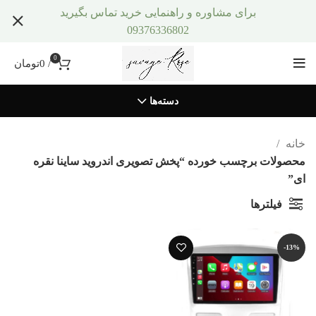
برای مشاوره و راهنمایی خرید تماس بگیرید
09376336802
0
/
0
تومان
دسته‌ها
خانه
محصولات برچسب خورده “پخش تصویری اندروید ساینا نقره
ای”
فیلترها
-13%