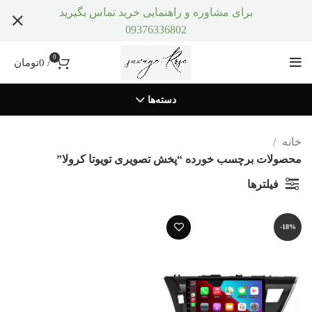
برای مشاوره و راهنمایی خرید تماس بگیرید
09376336802
0
/
0
تومان
دسته‌ها
خانه
محصولات برچسب خورده “پخش تصویری تویوتا کرولا”
فیلترها
-18%